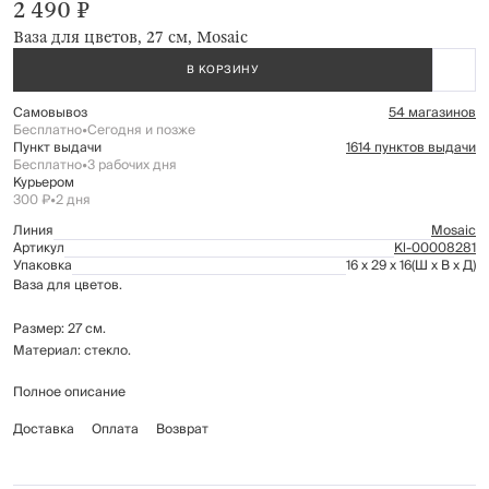
2 490 ₽
Ваза для цветов, 27 см, Mosaic
В КОРЗИНУ
Самовывоз
54 магазинов
Бесплатно
•
Сегодня и позже
Пункт выдачи
1614 пунктов выдачи
Бесплатно
•
3 рабочих дня
Курьером
300 ₽
•
2 дня
Линия
Mosaic
Артикул
Kl-00008281
Упаковка
16 x 29 x 16
(Ш x В x Д)
Ваза для цветов.
Размер: 27 см.
Материал: стекло.
Полное описание
Рекомендуется мыть вручную с применением мягких моющих средств.
Не использовать для ухода абразивные чистящие средства и жесткие
Доставка
Оплата
Возврат
губки. Беречь от механических повреждений.