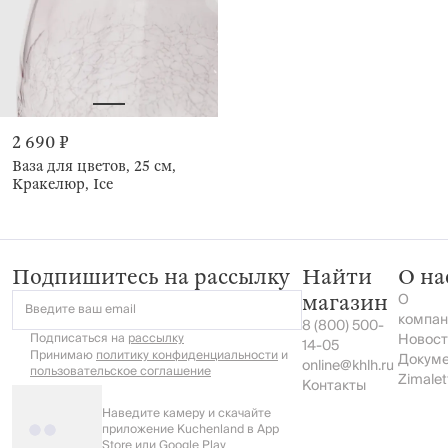
2 690 ₽
Ваза для цветов, 25 см,
Кракелюр, Ice
Подпишитесь на рассылку
Найти
О на
О
магазин
Введите ваш email
компан
8 (800) 500-
Подписаться на
рассылку
Новост
14-05
Принимаю
политику конфиденциальности
и
Докум
online@khlh.ru
пользовательское соглашение
Zimalet
Контакты
Наведите камеру и скачайте
приложение Kuchenland в App
Store или Google Play