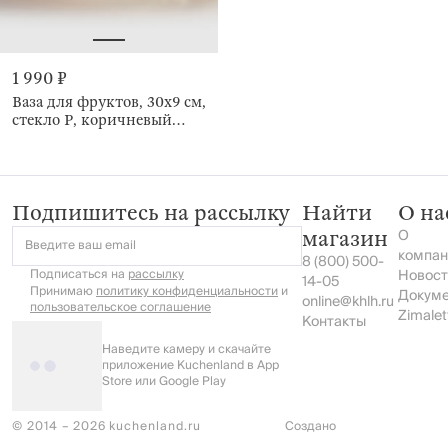
1 990 ₽
Ваза для фруктов, 30х9 см,
стекло Р, коричневый
градиент, Pion gradient
Подпишитесь на рассылку
Найти
О на
О
магазин
Введите ваш email
компан
8 (800) 500-
Подписаться на
рассылку
Новост
14-05
Принимаю
политику конфиденциальности
и
Докум
online@khlh.ru
пользовательское соглашение
Zimalet
Контакты
Наведите камеру и скачайте
приложение Kuchenland в App
Store или Google Play
© 2014 – 2026 kuchenland.ru
Создано