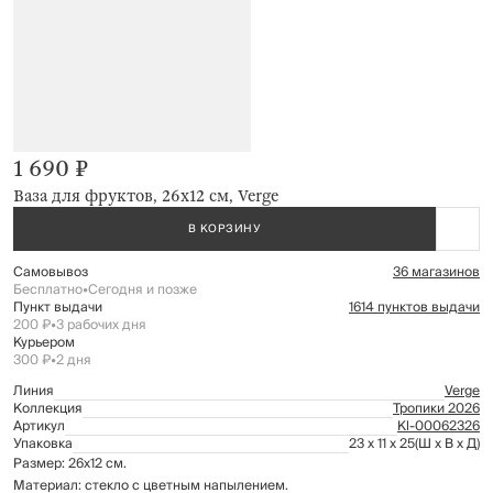
1 690 ₽
Ваза для фруктов, 26х12 см, Verge
В КОРЗИНУ
Самовывоз
36 магазинов
Бесплатно
•
Сегодня и позже
Пункт выдачи
1614 пунктов выдачи
200 ₽
•
3 рабочих дня
Курьером
300 ₽
•
2 дня
Линия
Verge
Коллекция
Тропики 2026
Артикул
Kl-00062326
Упаковка
23 x 11 x 25
(Ш x В x Д)
Размер: 26х12 см.
Материал: стекло с цветным напылением.