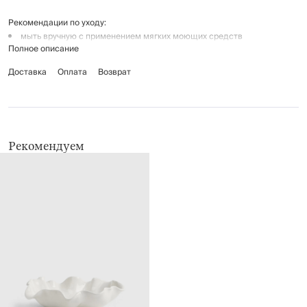
Рекомендации по уходу:
мыть вручную с применением мягких моющих средств
Полное описание
не использовать для ухода абразивные чистящие средства и
жесткие губки
Доставка
Оплата
Возврат
нельзя мыть в посудомоечной машине
Рекомендуем