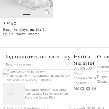
2 290 ₽
Ваза для фруктов, 19х17
см, на ножке, Rhomb
Подпишитесь на рассылку
Найти
О на
О
магазин
Введите ваш email
компан
8 (800) 500-
Подписаться на
рассылку
Новост
14-05
Принимаю
политику конфиденциальности
и
Докум
online@khlh.ru
пользовательское соглашение
Zimalet
Контакты
Наведите камеру и скачайте
приложение Kuchenland в App
Store или Google Play
© 2014 – 2026 kuchenland.ru
Создано