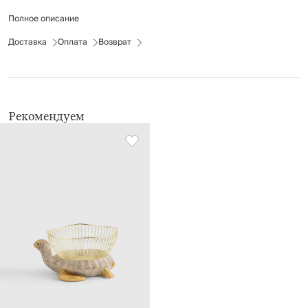
Полное описание
Рекомендации по уходу: протирать мягкой влажной тканью.
Доставка
Оплата
Возврат
Рекомендуем