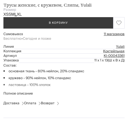
Трусы женские, с кружевом, Слипы, Yulali
Размер
XS
S
M
L
XL
В КОРЗИНУ
Самовывоз
11 магазинов
Бесплатно
•
Сегодня и позже
Линия
Yulali
Коллекция
Коктейльная
Артикул
Kl-00043361
Упаковка
11 x 1 x 13
(Ш x В x Д)
Состав:
основная ткань - 80% нейлон, 20% спандекс
кружево - 90% нейлон, 10% спандекс
ластовица - 100% хлопок
Полное описание
Рекомендации по уходу:
Доставка
особо деликатная стирка при температуре до 30°С, отжим
Оплата
Возврат
запрещен
не отбеливать
глажение запрещено