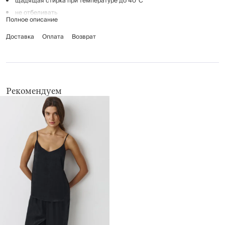
щадящая стирка при температуре до 40°С
не отбеливать
Полное описание
гладить при температуре до 110°C, без пара
Доставка
профессиональная сухая деликатная чистка в тетрахлорэтилене и
Оплата
Возврат
во всех растворителях, внесенных в список для символа F
не применять барабанную сушку
Рекомендуем