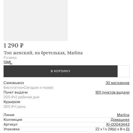
1 290 ₽
Топ женский, на бретельках, Marlina
Размер
S
M
L
В КОРЗИНУ
Самовывоз
30 магазинов
Бесплатно
•
Сегодня и позже
Пункт выдачи
1611 пунктов выдачи
200 ₽
•
2 рабочих дня
Курьером
300 ₽
•
1 день
Линия
Marlina
Коллекция
Домашняя
Артикул
Kl-00043443
Упаковка
22 x 1 x 29
(Ш x В x Д)