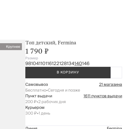
Топ детский, Fermina
Крупнее
1 790 ₽
Размер
98
104
110
116
122
128
134
140
146
В КОРЗИНУ
Самовывоз
21 магазина
Бесплатно
•
Сегодня и позже
Пункт выдачи
1611 пунктов выдачи
200 ₽
•
2 рабочих дня
Курьером
300 ₽
•
1 день
Линия
Fermina