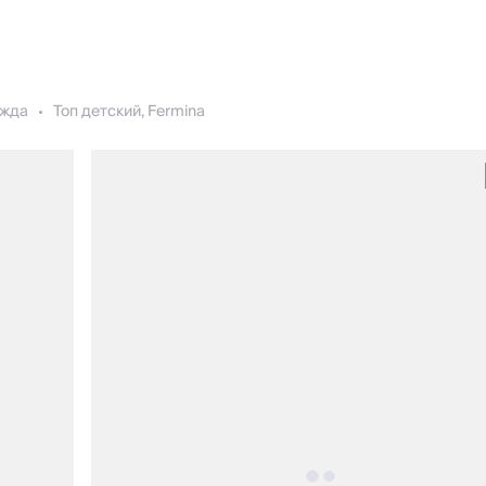
жда
Топ детский, Fermina