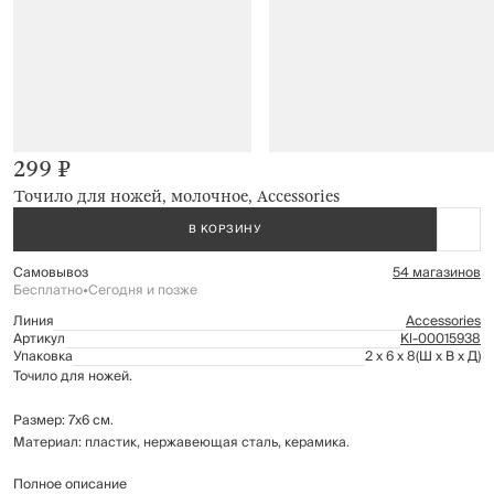
299 ₽
Точило для ножей, молочное, Accessories
В КОРЗИНУ
Самовывоз
54 магазинов
Бесплатно
•
Сегодня и позже
Линия
Accessories
Артикул
Kl-00015938
Упаковка
2 x 6 x 8
(Ш x В x Д)
Точило для ножей.
Размер: 7х6 см.
Материал: пластик, нержавеющая сталь, керамика.
Полное описание
Предназначено для правки и заточки ножей.