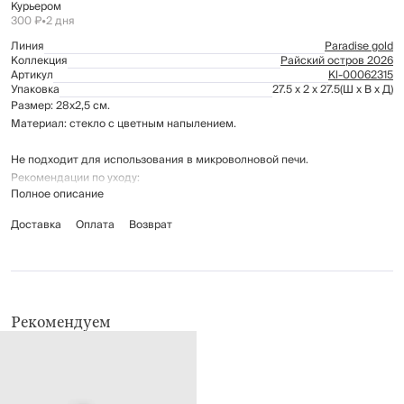
Курьером
300 ₽
•
2 дня
Линия
Paradise gold
Коллекция
Райский остров 2026
Артикул
Kl-00062315
Упаковка
27.5 x 2 x 27.5
(Ш x В x Д)
Размер: 28х2,5 см.
Материал: стекло с цветным напылением.
Не подходит для использования в микроволновой печи.
Рекомендации по уходу:
Полное описание
мыть вручную с применением мягких моющих средств
не использовать для ухода абразивные чистящие средства и
Доставка
Оплата
Возврат
жесткие губки
нельзя мыть в посудомоечной машине
Рекомендуем