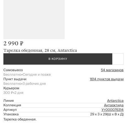
2 990 ₽
Тарелка обеденная, 28 см, Antarctica
В КОРЗИНУ
Самовывоз
54 магазинов
Бесплатно
•
Сегодня и позже
Пункт выдачи
1614 пунктов выдачи
Бесплатно
•
3 рабочих дня
Курьером
300 ₽
•
2 дня
Линия
Antarctica
Коллекция
Антарктида
Артикул
Ут000076314
Упаковка
29 x 3 x 29
(Ш x В x Д)
Тарелка обеденная.