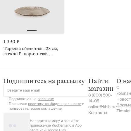
1 390 ₽
Тарелка обеденная, 28 см,
стекло Р, коричневая,
Ribby color
Подпишитесь на рассылку
Найти
О на
О
магазин
Введите ваш email
компан
8 (800) 500-
Подписаться на
рассылку
Новост
14-05
Принимаю
политику конфиденциальности
и
Докум
online@khlh.ru
пользовательское соглашение
Zimalet
Контакты
Наведите камеру и скачайте
приложение Kuchenland в App
Store или Google Play