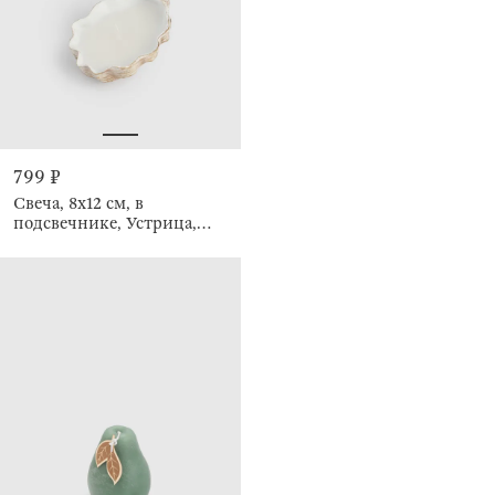
799 ₽
Свеча, 8х12 см, в
подсвечнике, Устрица,
Seaside candle