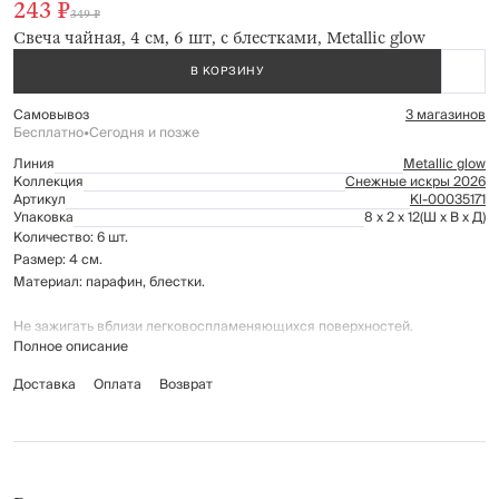
243 ₽
349 ₽
Свеча чайная, 4 см, 6 шт, с блестками, Metallic glow
В КОРЗИНУ
Самовывоз
3 магазинов
Бесплатно
•
Сегодня и позже
Линия
Metallic glow
Коллекция
Снежные искры 2026
Артикул
Kl-00035171
Упаковка
8 x 2 x 12
(Ш x В x Д)
Количество: 6 шт.
Размер: 4 см.
Материал: парафин, блестки.
Не зажигать вблизи легковоспламеняющихся поверхностей.
Полное описание
Хранить в местах, недоступных для детей. Температура хранения от 0-
35℃.
Доставка
Оплата
Возврат