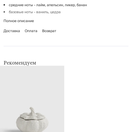
средние ноты - лайм, апельсин, ликер, банан
базовые ноты - ваниль, цедра
Полное описание
Размер: 14х12х8 см.
Материал: воск, полирезин.
Доставка
Оплата
Возврат
Не зажигать вблизи легковоспламеняющихся поверхностей.
Хранить в местах, недоступных для детей.
Рекомендуем