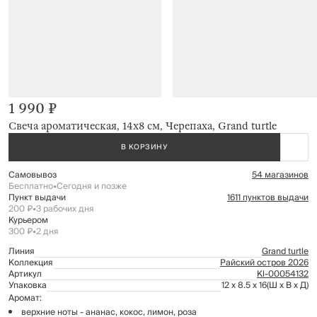
1 990 ₽
Свеча ароматическая, 14х8 см, Черепаха, Grand turtle
В КОРЗИНУ
Самовывоз
54 магазинов
Бесплатно
•
Сегодня и позже
Пункт выдачи
1611 пунктов выдачи
200 ₽
•
3 рабочих дня
Курьером
300 ₽
•
2 дня
Линия
Grand turtle
Коллекция
Райский остров 2026
Артикул
Kl-00054132
Упаковка
12 x 8.5 x 16
(Ш x В x Д)
Аромат:
верхние ноты - ананас, кокос, лимон, роза