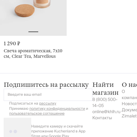
1 290 ₽
Свеча ароматическая, 7х10
см, Clear Tea, Marvellous
Подпишитесь на рассылку
Найти
О на
О
магазин
Введите ваш email
компан
8 (800) 500-
Подписаться на
рассылку
Новост
14-05
Принимаю
политику конфиденциальности
и
Докум
online@khlh.ru
пользовательское соглашение
Zimalet
Контакты
Наведите камеру и скачайте
приложение Kuchenland в App
Store или Google Play