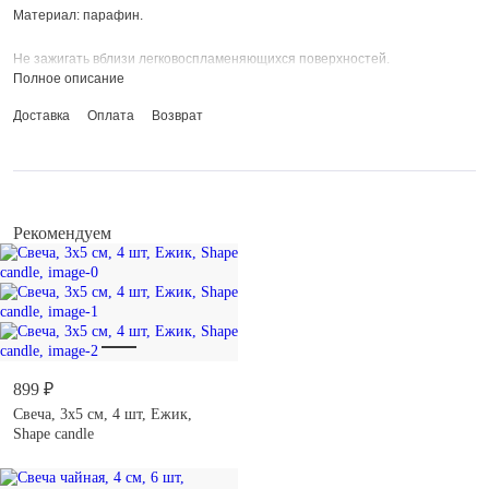
Материал: парафин.
Не зажигать вблизи легковоспламеняющихся поверхностей.
Полное описание
Хранить в местах, недоступных для детей.
Доставка
Оплата
Возврат
Рекомендуем
899 ₽
Свеча, 3x5 см, 4 шт, Ежик,
Shape candle