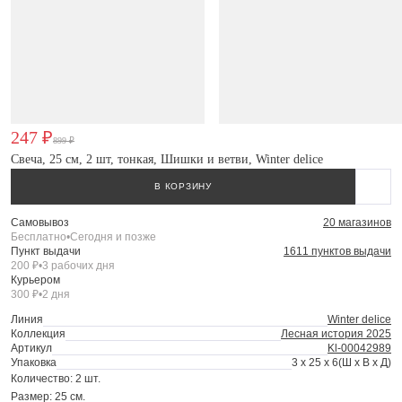
247 ₽
899 ₽
Свеча, 25 см, 2 шт, тонкая, Шишки и ветви, Winter delice
В КОРЗИНУ
Самовывоз
20 магазинов
Бесплатно
•
Сегодня и позже
Пункт выдачи
1611 пунктов выдачи
200 ₽
•
3 рабочих дня
Курьером
300 ₽
•
2 дня
Линия
Winter delice
Коллекция
Лесная история 2025
Артикул
Kl-00042989
Упаковка
3 x 25 x 6
(Ш x В x Д)
Количество: 2 шт.
Размер: 25 см.