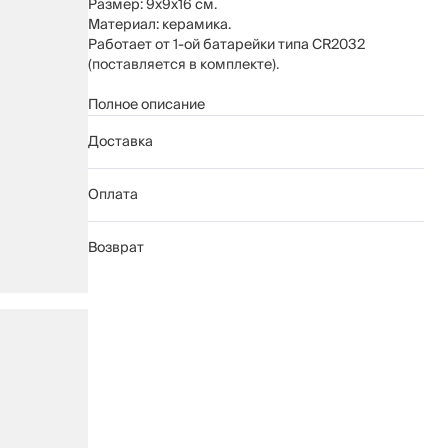
Размер: 9х9х16 см.
Материал: керамика.
Работает от 1-ой батарейки типа CR2032
(поставляется в комплекте).
Рекомендуется протирать мягкой сухой тканью.
Полное описание
Беречь от механических повреждений.
Доставка
Оплата
Возврат