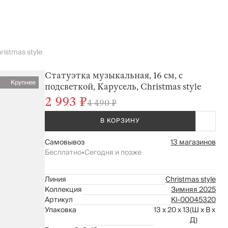
ristmas style
Статуэтка музыкальная, 16 см, с
Крупнее
подсветкой, Карусель, Christmas style
2 993 ₽
4 490 ₽
В КОРЗИНУ
Самовывоз
13 магазинов
Бесплатно
•
Сегодня и позже
Линия
Christmas style
Коллекция
Зимняя 2025
Артикул
Kl-00045320
Упаковка
13 x 20 x 13
(Ш x В x
Д)