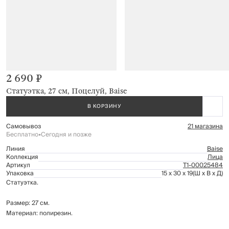
2 690 ₽
Статуэтка, 27 см, Поцелуй, Baise
В КОРЗИНУ
Самовывоз
21 магазина
Бесплатно
•
Сегодня и позже
Линия
Baise
Коллекция
Лица
Артикул
Т1-00025484
Упаковка
15 x 30 x 19
(Ш x В x Д)
Статуэтка.
Размер: 27 см.
Материал: полирезин.