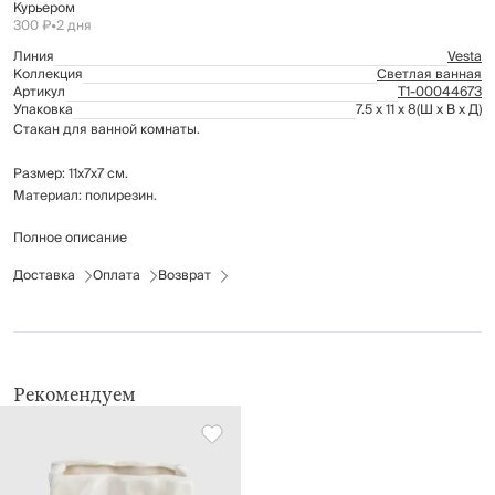
Курьером
300 ₽
•
2 дня
Линия
Vesta
Коллекция
Светлая ванная
Артикул
Т1-00044673
Упаковка
7.5 x 11 x 8
(Ш x В x Д)
Стакан для ванной комнаты.
Размер: 11х7х7 см.
Материал: полирезин.
Полное описание
Рекомендации по уходу: мыть вручную с применением мягких
дезинфицирующих средств.
Доставка
Оплата
Возврат
Рекомендуем