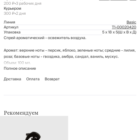
200 ₽
•
3 рабочих дня
Курьером
300 ₽
•
2 дня
Линия
Basic
Артикул
Т1-00020420
Упаковка
5 x 18 x 5
(Ш x В x Д)
Спрей ароматический - освежитель воздуха.
Аромат: верхние ноты - персик, яблоко, зеленые ноты; средние - лилия,
роза; базовые ноты - гвоздика, амбра, сандал, ваниль, мускус.
Объем: 100 мл.
Полное описание
Материал: стекло, пластик, ароматическая жидкость.
Доставка
Оплата
Возврат
Спрей эффективно устраняет неприятные запахи, оставляя приятный
аромат в воздухе.
При попадании в глаза промыть большим количеством воды. Хранить в
недоступном для детей месте.
Рекомендуем