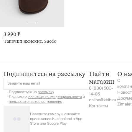
3 990 ₽
Тапочки женские, Suede
Подпишитесь на рассылку
Найти
О на
О
магазин
Введите ваш email
компан
8 (800) 500-
Подписаться на
рассылку
Новост
14-05
Принимаю
политику конфиденциальности
и
Докум
online@khlh.ru
пользовательское соглашение
Zimalet
Контакты
Наведите камеру и скачайте
приложение Kuchenland в App
Store или Google Play