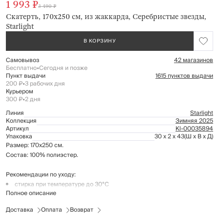
1 993 ₽
3 490 ₽
Скатерть, 170х250 см, из жаккарда, Серебристые звезды,
Starlight
В КОРЗИНУ
Самовывоз
42 магазинов
Бесплатно
•
Сегодня и позже
Пункт выдачи
1615 пунктов выдачи
200 ₽
•
3 рабочих дня
Курьером
300 ₽
•
2 дня
Линия
Starlight
Коллекция
Зимняя 2025
Артикул
Kl-00035894
Упаковка
30 x 2 x 43
(Ш x В x Д)
Размер: 170х250 см.
Состав: 100% полиэстер.
Рекомендации по уходу:
стирка при температуре до 30°C
Полное описание
не отбеливать
гладить при низкой температуре (до 110°C)
Доставка
Оплата
Возврат