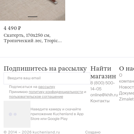
4 490 ₽
Скатерть, 170х250 см,
Тропический лес, Tropical
oasis
Подпишитесь на рассылку
Найти
О на
О
магазин
Введите ваш email
компан
8 (800) 500-
Подписаться на
рассылку
Новост
14-05
Принимаю
политику конфиденциальности
и
Докум
online@khlh.ru
пользовательское соглашение
Zimalet
Контакты
Наведите камеру и скачайте
приложение Kuchenland в App
Store или Google Play
© 2014 – 2026 kuchenland.ru
Создано