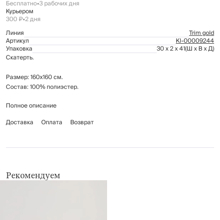
Бесплатно
•
3 рабочих дня
Курьером
300 ₽
•
2 дня
Линия
Trim gold
Артикул
Kl-00009244
Упаковка
30 x 2 x 41
(Ш x В x Д)
Скатерть.
Размер: 160х160 см.
Состав: 100% полиэстер.
Полное описание
Рекомендации по уходу указаны на бирке изделия.
Доставка
Оплата
Возврат
Рекомендуем