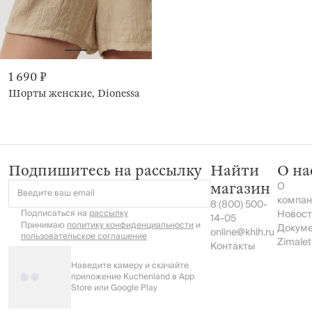
1 690 ₽
Шорты женские, Dionessa
Подпишитесь на рассылку
Найти
О на
О
магазин
Введите ваш email
компан
8 (800) 500-
Подписаться на
рассылку
Новост
14-05
Принимаю
политику конфиденциальности
и
Докум
online@khlh.ru
пользовательское соглашение
Zimalet
Контакты
Наведите камеру и скачайте
приложение Kuchenland в App
Store или Google Play