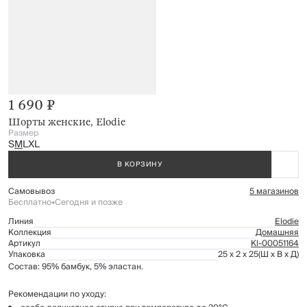
1 690 ₽
Шорты женские, Elodie
Размер
S
M
L
XL
В КОРЗИНУ
Самовывоз
5 магазинов
Бесплатно
•
Сегодня и позже
Линия
Elodie
Коллекция
Домашняя
Артикул
Kl-00051164
Упаковка
25 x 2 x 25
(Ш x В x Д)
Состав: 95% бамбук, 5% эластан.
Рекомендации по уходу: