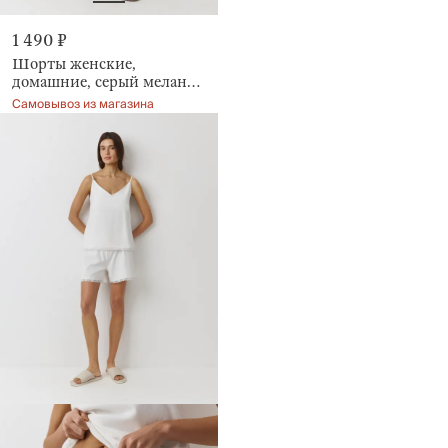
1 490 ₽
Шорты женские,
домашние, серый меланж,
Aidila
Самовывоз из магазина