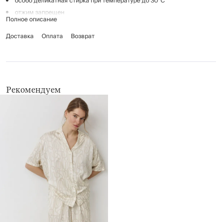
особо деликатная стирка при температуре до 30°С
отжим запрещен
Полное описание
не отбеливать
Доставка
гладить при низкой температуре (до 110°С), без пара
Оплата
Возврат
сушить в вертикальном положении, не применять барабанную сушку
Рекомендуем