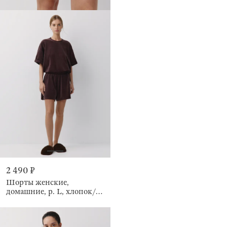
2 490 ₽
Шорты женские,
домашние, р. L, хлопок/
полиэстер К, коричневые,
Relina