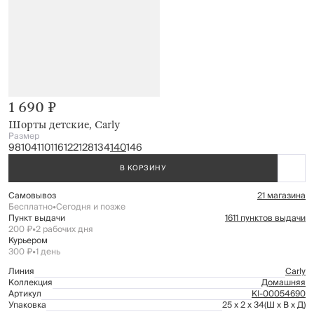
1 690 ₽
Шорты детские, Carly
Размер
98
104
110
116
122
128
134
140
146
В КОРЗИНУ
Самовывоз
21 магазина
Бесплатно
•
Сегодня и позже
Пункт выдачи
1611 пунктов выдачи
200 ₽
•
2 рабочих дня
Курьером
300 ₽
•
1 день
Линия
Carly
Коллекция
Домашняя
Артикул
Kl-00054690
Упаковка
25 x 2 x 34
(Ш x В x Д)