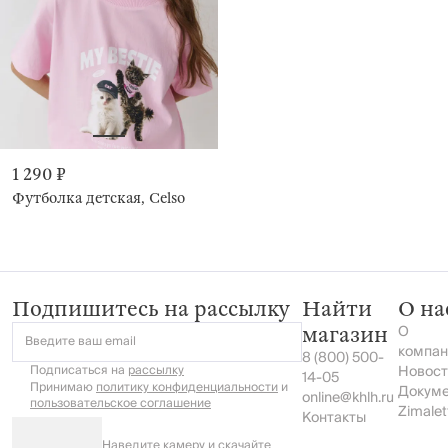
1 290 ₽
Футболка детская, Celso
Подпишитесь на рассылку
Найти
О на
О
магазин
Введите ваш email
компан
8 (800) 500-
Подписаться на
рассылку
Новост
14-05
Принимаю
политику конфиденциальности
и
Докум
online@khlh.ru
пользовательское соглашение
Zimalet
Контакты
Наведите камеру и скачайте