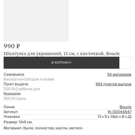
990 ₽
Шкатулка для украшений, 13 см, с кисточкой, Boucle
В КОРЗИНУ
Самовывоз
54 магазинов
Бесплатно
•
Сегодня и позже
Пункт выдачи
1614 пунктов выдачи
200 ₽
•
2 рабочих дня
Курьером
300 ₽
•
1 день
Линия
Boucle
Артикул
Kl-00044847
Упаковка
13 x 9 x 13
(Ш x В x Д)
Размер: 13х9 см.
Материал: букле, полиэстер, картон, металл.