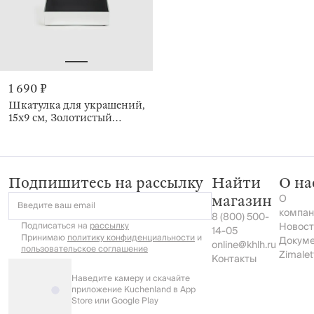
1 690 ₽
Шкатулка для украшений,
15х9 см, Золотистый
цветок, Glossy
Подпишитесь на рассылку
Найти
О на
О
магазин
Введите ваш email
компан
8 (800) 500-
Подписаться на
рассылку
Новост
14-05
Принимаю
политику конфиденциальности
и
Докум
online@khlh.ru
пользовательское соглашение
Zimalet
Контакты
Наведите камеру и скачайте
приложение Kuchenland в App
Store или Google Play