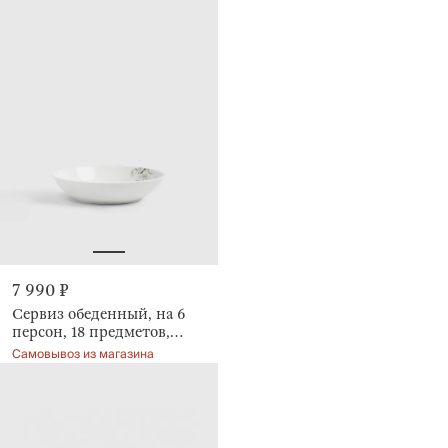
7 990 ₽
Сервиз обеденный, на 6
персон, 18 предметов,
Цветы и листья, Rareness
Самовывоз из магазина
flower