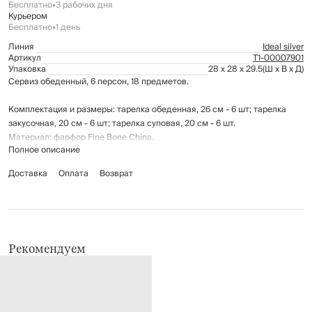
Бесплатно
•
3 рабочих дня
Курьером
Бесплатно
•
1 день
Линия
Ideal silver
Артикул
Т1-00007901
Упаковка
28 x 28 x 29.5
(Ш x В x Д)
Сервиз обеденный, 6 персон, 18 предметов.
Комплектация и размеры: тарелка обеденная, 26 см - 6 шт; тарелка
закусочная, 20 см - 6 шт; тарелка суповая, 20 см - 6 шт.
Материал: фарфор Fine Bone China.
Полное описание
Подходит для использования в микроволновой печи.
Доставка
Оплата
Возврат
Рекомендуется мыть вручную с применением мягких моющих средств.
Не использовать для ухода абразивные чистящие средства и жесткие
губки.
Можно мыть в посудомоечной машине исключительно на щадящем
режиме.
Рекомендуем