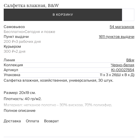
Салфетка влажная, B&W
В КОРЗИНУ
Самовывоз
54 магазинов
Бесплатно
•
Сегодня и позже
Пункт выдачи
1611 пунктов выдачи
200 ₽
•
3 рабочих дня
Курьером
300 ₽
•
2 дня
Линия
B&w
Коллекция
Черно-белая
Артикул
Kl-00027654
Упаковка
11 x 3 x 26
(Ш x В x Д)
Салфетка влажная, хозяйственная, универсальная, 30 штук.
Размер: 20х19 см.
Плотность: 40 гр/м2.
Материал: нетканое полотно - 30% вискоза, 70% полиэфир,
Полное описание
пропитывающий лосьон - состав указан на упаковке.
Доставка
Оплата
Возврат
Салфетки для быстрой и эффективной уборки: очищают любые
влагостойкие поверхности, удаляют загрязнения и дезинфицируют
поверхности. Удобно использовать для очистки кухонных поверхностей