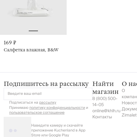
169 ₽
Салфетка влажная, B&W
Подпишитесь на рассылку
Найти
О на
О
магазин
Введите ваш email
компан
8 (800) 500-
Подписаться на
рассылку
Новост
14-05
Принимаю
политику конфиденциальности
и
Докум
online@khlh.ru
пользовательское соглашение
Zimalet
Контакты
Наведите камеру и скачайте
приложение Kuchenland в App
Store или Google Play