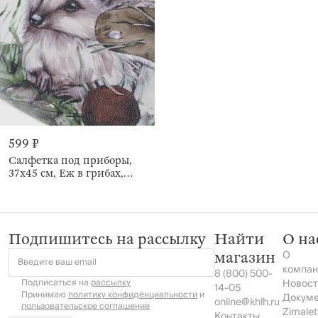
599 ₽
Салфетка под приборы,
37х45 см, Еж в грибах,
Rock print
Подпишитесь на рассылку
Найти
О на
О
магазин
Введите ваш email
компан
8 (800) 500-
Подписаться на
рассылку
Новост
14-05
Принимаю
политику конфиденциальности
и
Докум
online@khlh.ru
пользовательское соглашение
Zimalet
Контакты