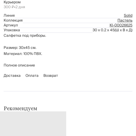
Курьером
300 ₽
•
2 дня
Линия
Solid
Коллекция
Пастель
Артикул
Kl-00026625
Упаковка
30 x 0.2 x 45
(Ш x В x Д)
Салфетка под приборы.
Размер: 30x45 см.
Материал: 100% ПВХ.
Полное описание
Рекомендуется протирать мягкой влажной тканью.
Доставка
Оплата
Возврат
Рекомендуем