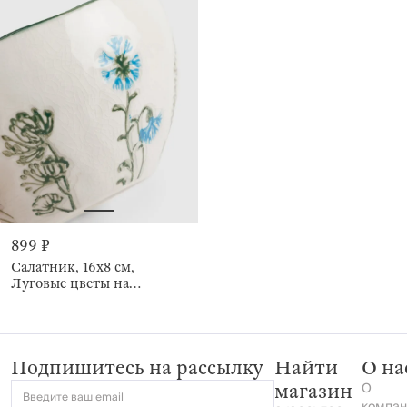
899 ₽
Салатник, 16х8 см,
Луговые цветы на
кракелюре, Floral meadow
Подпишитесь на рассылку
Найти
О на
О
магазин
Введите ваш email
компан