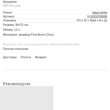
Курьером
300 ₽
•
2 дня
Линия
Ideal white
Артикул
Ут000076866
Упаковка
9.5 x 18 x 18
(Ш x В x Д)
Размер: 18х7,5 см.
Объем: 1,2 л.
Материал: фарфор Fine Bone China.
Подходит для использования в микроволновой печи.
Полное описание
Рекомендации по уходу:
мыть вручную с применением мягких моющих средств
Доставка
Оплата
Возврат
не использовать для ухода абразивные чистящие средства и
жесткие губки
можно мыть в посудомоечной машине
Рекомендуем