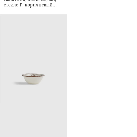
стекло Р, коричневый
градиент, Pion gradient