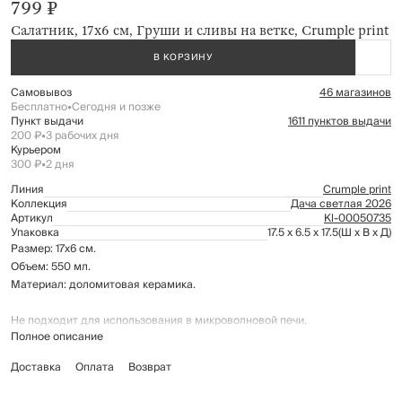
799 ₽
Салатник, 17х6 см, Груши и сливы на ветке, Crumple print
В КОРЗИНУ
Самовывоз
46 магазинов
Бесплатно
•
Сегодня и позже
Пункт выдачи
1611 пунктов выдачи
200 ₽
•
3 рабочих дня
Курьером
300 ₽
•
2 дня
Линия
Crumple print
Коллекция
Дача светлая 2026
Артикул
Kl-00050735
Упаковка
17.5 x 6.5 x 17.5
(Ш x В x Д)
Размер: 17х6 см.
Объем: 550 мл.
Материал: доломитовая керамика.
Не подходит для использования в микроволновой печи.
Полное описание
Рекомендации по уходу:
мыть вручную с применением мягких моющих средств
Доставка
Оплата
Возврат
не использовать для ухода абразивные чистящие средства и
жесткие губки