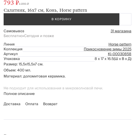
793 ₽
1 190 ₽
Салатник, 16х7 см, Конь, Horse pattern
В КОРЗИНУ
Самовывоз
31 магазина
Бесплатно
•
Сегодня и позже
Линия
Horse pattern
Коллекция
Прикосновение зимы 2025
Артикул
Kl-00030858
Упаковка
8 x 17 x 16.5
(Ш x В x Д)
Размер: 15,5x15,5х7 см.
Объем: 400 мл.
Материал: доломитовая керамика.
Не подходит для использования в микроволновой печи.
Полное описание
Рекомендации по уходу:
Доставка
Оплата
Возврат
мыть вручную с применением мягких моющих средств
не использовать для ухода абразивные чистящие средства и
жесткие губки
нельзя мыть в посудомоечной машине