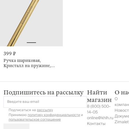
399 ₽
Ручка шариковая,
Кристалл на пружине,
Draw figure
Подпишитесь на рассылку
Найти
О на
О
магазин
Введите ваш email
компан
8 (800) 500-
Подписаться на
рассылку
Новост
14-05
Принимаю
политику конфиденциальности
и
Докум
online@khlh.ru
пользовательское соглашение
Zimalet
Контакты