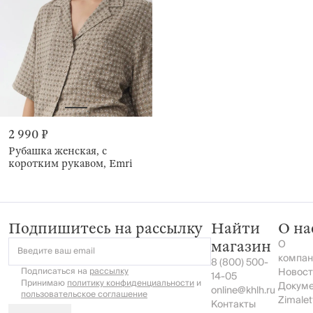
2 990 ₽
Рубашка женская, с
коротким рукавом, Emri
Подпишитесь на рассылку
Найти
О на
О
магазин
Введите ваш email
компан
8 (800) 500-
Подписаться на
рассылку
Новост
14-05
Принимаю
политику конфиденциальности
и
Докум
online@khlh.ru
пользовательское соглашение
Zimalet
Контакты