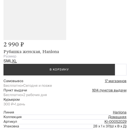
2 990 ₽
Рубашка женская, Hanlona
Размер
S
M
L
XL
В КОРЗИНУ
Самовывоз
17 магазинов
Бесплатно
•
Сегодня и позже
Пункт выдачи
1614 пунктов выдачи
Бесплатно
•
2 рабочих дня
Курьером
300 ₽
•
1 день
Линия
Hanlona
Коллекция
Домашняя
Артикул
Kl-00052029
Упаковка
28 x 1 x 37
(Ш x В x Д)