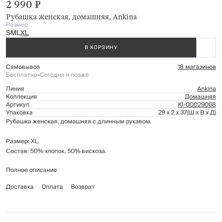
2 990 ₽
Рубашка женская, домашняя, Ankina
Размер
S
M
L
XL
В КОРЗИНУ
Самовывоз
18 магазинов
Бесплатно
•
Сегодня и позже
Линия
Ankina
Коллекция
Домашняя
Артикул
Kl-00029068
Упаковка
29 x 2 x 37
(Ш x В x Д)
Рубашка женская, домашняя с длинным рукавом.
Размер: XL.
Состав: 50% хлопок, 50% вискоза.
Полное описание
Рекомендации по уходу: деликатная стирка при температуре до 30°C;
не отбеливать; гладить при низкой температуре (до 110°C), без пара;
Доставка
Оплата
Возврат
химчистка запрещена; не применять барабанную сушку.