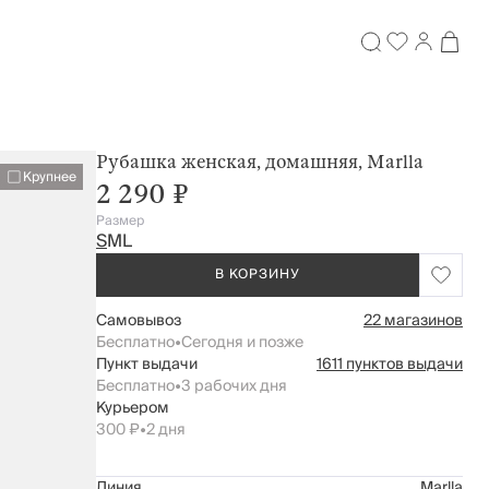
Рубашка женская, домашняя, Marlla
Крупнее
2 290 ₽
Размер
S
M
L
В КОРЗИНУ
Самовывоз
22 магазинов
Бесплатно
•
Сегодня и позже
Пункт выдачи
1611 пунктов выдачи
Бесплатно
•
3 рабочих дня
Курьером
300 ₽
•
2 дня
Линия
Marlla