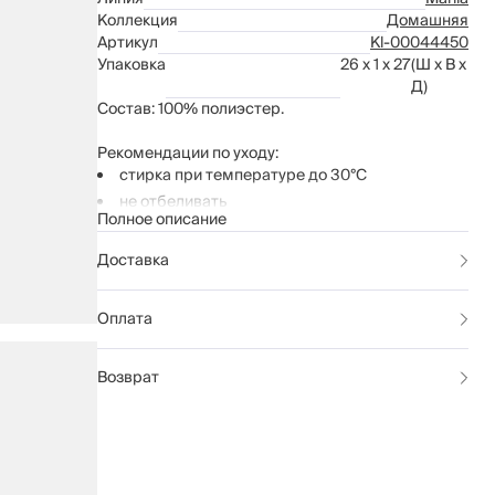
Коллекция
Домашняя
Артикул
Kl-00044450
Упаковка
26 x 1 x 27
(Ш x В x
Д)
Состав: 100% полиэстер.
Рекомендации по уходу:
стирка при температуре до 30°C
не отбеливать
Полное описание
гладить при температуре до 110°C
химчистка запрещена
Доставка
барабанная сушка до 40°C
Оплата
Возврат