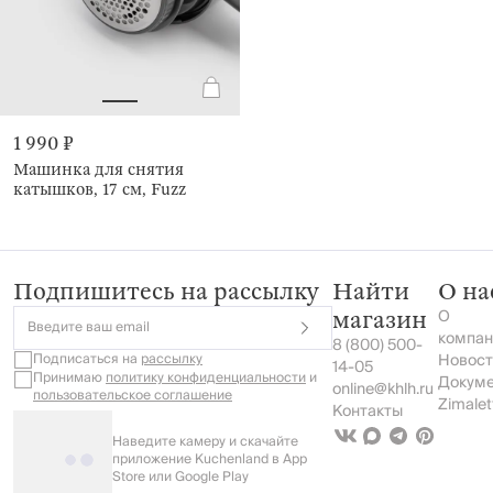
1 990 ₽
Машинка для снятия
катышков, 17 см, Fuzz
Подпишитесь на рассылку
Найти
О на
О
магазин
Введите ваш email
компан
8 (800) 500-
Подписаться на
рассылку
Новост
14-05
Принимаю
политику конфиденциальности
и
Докум
online@khlh.ru
пользовательское соглашение
Zimalet
Контакты
Наведите камеру и скачайте
приложение Kuchenland в App
Store или Google Play