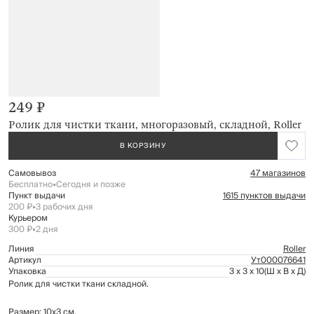
249 ₽
Ролик для чистки ткани, многоразовый, складной, Roller
В КОРЗИНУ
Самовывоз
47 магазинов
Бесплатно
•
Сегодня и позже
Пункт выдачи
1615 пунктов выдачи
200 ₽
•
3 рабочих дня
Курьером
300 ₽
•
2 дня
Линия
Roller
Артикул
Ут000076641
Упаковка
3 x 3 x 10
(Ш x В x Д)
Ролик для чистки ткани складной.
Размер: 10х3 см.