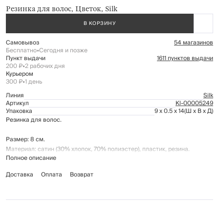
Резинка для волос, Цветок, Silk
В КОРЗИНУ
Самовывоз
54 магазинов
Бесплатно
•
Сегодня и позже
Пункт выдачи
1611 пунктов выдачи
200 ₽
•
2 рабочих дня
Курьером
300 ₽
•
1 день
Линия
Silk
Артикул
Kl-00005249
Упаковка
9 x 0.5 x 14
(Ш x В x Д)
Резинка для волос.
Размер: 8 см.
Материал: сатин (30% хлопок, 70% полиэстер), пластик, резина.
Полное описание
Доставка
Оплата
Возврат