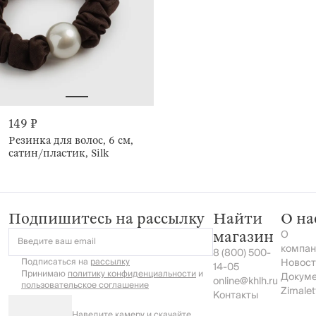
149 ₽
Резинка для волос, 6 см,
сатин/пластик, Silk
Подпишитесь на рассылку
Найти
О на
О
магазин
Введите ваш email
компан
8 (800) 500-
Подписаться на
рассылку
Новост
14-05
Принимаю
политику конфиденциальности
и
Докум
online@khlh.ru
пользовательское соглашение
Zimalet
Контакты
Наведите камеру и скачайте