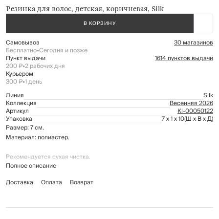
Резинка для волос, детская, коричневая, Silk
В КОРЗИНУ
Самовывоз
30 магазинов
Бесплатно
•
Сегодня и позже
Пункт выдачи
1614 пунктов выдачи
200 ₽
•
2 рабочих дня
Курьером
300 ₽
•
1 день
Линия
Silk
Коллекция
Весенняя 2026
Артикул
Kl-00050122
Упаковка
7 x 1 x 10
(Ш x В x Д)
Размер: 7 см.
Материал: полиэстер.
Рекомендуется сухая чистка.
Полное описание
Доставка
Оплата
Возврат