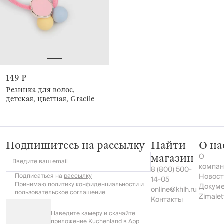
149 ₽
Резинка для волос,
детская, цветная, Gracile
Подпишитесь на рассылку
Найти
О на
О
магазин
Введите ваш email
компан
8 (800) 500-
Подписаться на
рассылку
Новост
14-05
Принимаю
политику конфиденциальности
и
Докум
online@khlh.ru
пользовательское соглашение
Zimalet
Контакты
Наведите камеру и скачайте
приложение Kuchenland в App