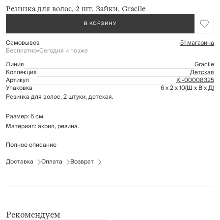
Резинка для волос, 2 шт, Зайки, Gracile
В КОРЗИНУ
Самовывоз
51 магазина
Бесплатно
•
Сегодня и позже
Линия
Gracile
Коллекция
Детская
Артикул
Kl-00008325
Упаковка
6 x 2 x 10
(Ш x В x Д)
Резинка для волос, 2 штуки, детская.
Размер: 6 см.
Материал: акрил, резина.
Полное описание
Для детей старше 3-х лет.
Доставка
Оплата
Возврат
Рекомендуем