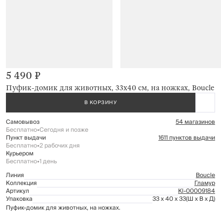
5 490 ₽
Пуфик-домик для животных, 33х40 см, на ножках, Boucle
В КОРЗИНУ
Самовывоз
54 магазинов
Бесплатно
•
Сегодня и позже
Пункт выдачи
1611 пунктов выдачи
Бесплатно
•
2 рабочих дня
Курьером
Бесплатно
•
1 день
Линия
Boucle
Коллекция
Гламур
Артикул
Kl-00009184
Упаковка
33 x 40 x 33
(Ш x В x Д)
Пуфик-домик для животных, на ножках.