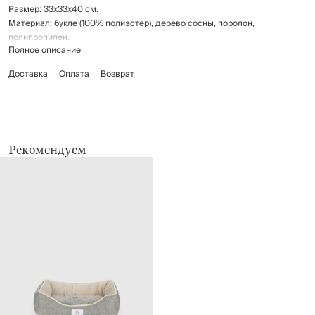
Размер: 33х33х40 см.
Материал: букле (100% полиэстер), дерево сосны, поролон,
полипропилен.
Полное описание
Максимально допустимый вес - 120 кг.
Доставка
Оплата
Возврат
Рекомендации по уходу: чистить мягкой щеткой. При сильных
загрязнениях протирать влажной губкой с добавлением специальных
моющих средств, подходящих для чистки мягкой мебели.
Рекомендуем