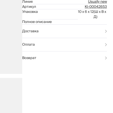
Линия
Usually new
Артикул
Kl-00042653
Упаковка
10 x 6 x 12
(Ш x В x
Д)
Полное описание
Доставка
Оплата
Возврат