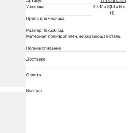
Артикул
Т1-00000421
Упаковка
4 x 17 x 8
(Ш x В x
Д)
Пресс для чеснока.
Размер: 18х5х6 см.
Материал: полипропилен, нержавеющая сталь.
Рекомендуется мыть вручную с применением
Полное описание
мягких моющих средств. Не использовать для
Доставка
ухода абразивные чистящие средства и жесткие
губки.
Можно мыть в посудомоечной машине.
Оплата
Возврат