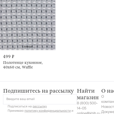
499 ₽
Полотенце кухонное,
40x60 см, Waffle
Подпишитесь на рассылку
Найти
О на
О
магазин
Введите ваш email
компан
8 (800) 500-
Подписаться на
рассылку
Новост
14-05
Принимаю
политику конфиденциальности
и
Докум
online@khlh.ru