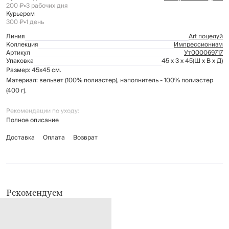
200 ₽
•
3 рабочих дня
Курьером
300 ₽
•
1 день
Линия
Art поцелуй
Коллекция
Импрессионизм
Артикул
Ут000069717
Упаковка
45 x 3 x 45
(Ш x В x Д)
Размер: 45х45 см.
Материал: вельвет (100% полиэстер), наполнитель - 100% полиэстер
(400 г).
Рекомендации по уходу:
Полное описание
стирка при температуре до 30°C
не отбеливать
Доставка
Оплата
Возврат
глажение запрещено
не применять барабанную сушку
Рекомендуем