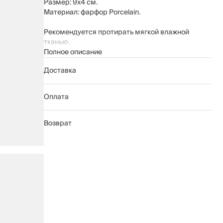
Размер: 9х4 см.
Материал: фарфор Porcelain.
Рекомендуется протирать мягкой влажной
тканью.
Беречь от механических повреждений.
Полное описание
Доставка
Оплата
Возврат