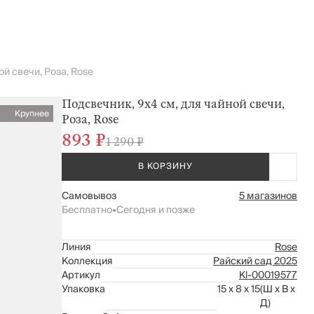
й свечи, Роза, Rose
Подсвечник, 9x4 см, для чайной свечи,
Крупнее
Роза, Rose
893 ₽
1 290 ₽
В КОРЗИНУ
Самовывоз
5 магазинов
Бесплатно
•
Сегодня и позже
Линия
Rose
Коллекция
Райский сад 2025
Артикул
Kl-00019577
Упаковка
15 x 8 x 15
(Ш x В x
Д)