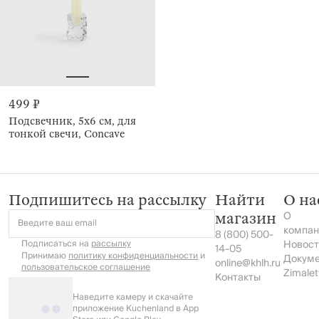
499 ₽
Подсвечник, 5x6 см, для
тонкой свечи, Concave
Подпишитесь на рассылку
Найти
О на
О
магазин
Введите ваш email
компан
8 (800) 500-
Подписаться на
рассылку
Новост
14-05
Принимаю
политику конфиденциальности
и
Докум
online@khlh.ru
пользовательское соглашение
Zimalet
Контакты
Наведите камеру и скачайте
приложение Kuchenland в App