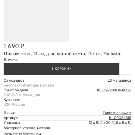
1 690 ₽
Подсвечник, 13 см, для чайной свечи, Лотос, Fantastic
flowers
В КОРЗИНУ
Самовывоз
23 магазинов
Бесплатно
•
Сегодня и позже
Пункт выдачи
1611 пунктов выдачи
200 ₽
•
3 рабочих дня
Курьером
300 ₽
•
2 дня
Линия
Fantastic flowers
Артикул
Kl-00034618
Упаковка
12 x 10.5 x 20.5
(Ш x В x Д)
Материал: стекло, металл.
Размер: 19,5x12x13 см.