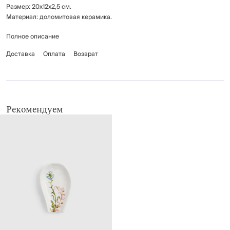
Размер: 20х12х2,5 см.
Материал: доломитовая керамика.
Полное описание
Рекомендуется мыть вручную с применением мягких моющих средств.
Не использовать для ухода абразивные чистящие средства и жесткие
Доставка
Оплата
Возврат
губки.
Нельзя мыть в посудомоечной машине.
Рекомендуем